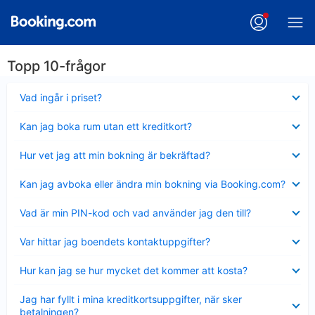
Topp 10-frågor
Visar
Vad ingår i priset?
mindre
Visar
Kan jag boka rum utan ett kreditkort?
mindre
Visar
Hur vet jag att min bokning är bekräftad?
mindre
Visar
Kan jag avboka eller ändra min bokning via Booking.com?
mindre
Visar
Vad är min PIN-kod och vad använder jag den till?
mindre
Visar
Var hittar jag boendets kontaktuppgifter?
mindre
Visar
Hur kan jag se hur mycket det kommer att kosta?
mindre
Visar
Jag har fyllt i mina kreditkortsuppgifter, när sker
mindre
betalningen?