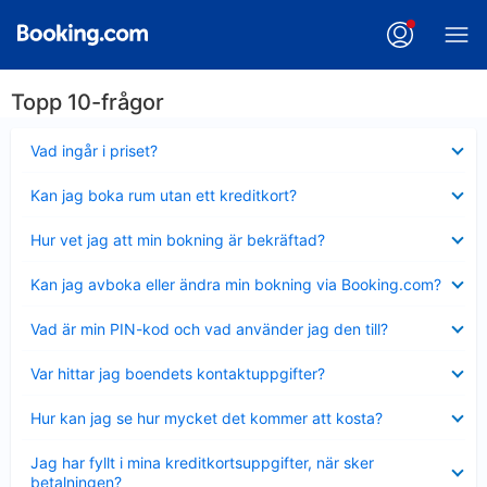
Topp 10-frågor
Visar
Vad ingår i priset?
mindre
Visar
Kan jag boka rum utan ett kreditkort?
mindre
Visar
Hur vet jag att min bokning är bekräftad?
mindre
Visar
Kan jag avboka eller ändra min bokning via Booking.com?
mindre
Visar
Vad är min PIN-kod och vad använder jag den till?
mindre
Visar
Var hittar jag boendets kontaktuppgifter?
mindre
Visar
Hur kan jag se hur mycket det kommer att kosta?
mindre
Visar
Jag har fyllt i mina kreditkortsuppgifter, när sker
mindre
betalningen?