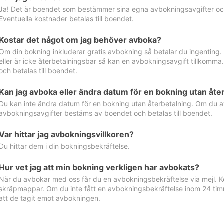
Ja! Det är boendet som bestämmer sina egna avbokningsavgifter och 
Eventuella kostnader betalas till boendet.
Kostar det något om jag behöver avboka?
Om din bokning inkluderar gratis avbokning så betalar du ingenting
eller är icke återbetalningsbar så kan en avbokningsavgift tillkom
och betalas till boendet.
Kan jag avboka eller ändra datum för en bokning utan åte
Du kan inte ändra datum för en bokning utan återbetalning. Om du a
avbokningsavgifter bestäms av boendet och betalas till boendet.
Var hittar jag avbokningsvillkoren?
Du hittar dem i din bokningsbekräftelse.
Hur vet jag att min bokning verkligen har avbokats?
När du avbokar med oss får du en avbokningsbekräftelse via mejl. Ko
skräpmappar. Om du inte fått en avbokningsbekräftelse inom 24 timm
att de tagit emot avbokningen.