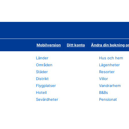
Mobilversion
Ditt konto
Ändra din bokning o
Länder
Hus och hem
Områden
Lägenheter
Städer
Resorter
Distrikt
Villor
Flygplatser
Vandrarhem
Hotell
B&Bs
Sevärdheter
Pensionat