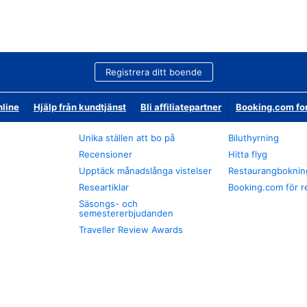
Registrera ditt boende
nline
Hjälp från kundtjänst
Bli affiliatepartner
Booking.com fo
Unika ställen att bo på
Biluthyrning
Recensioner
Hitta flyg
Upptäck månadslånga vistelser
Restaurangboknin
Researtiklar
Booking.com för r
Säsongs- och
semestererbjudanden
Traveller Review Awards