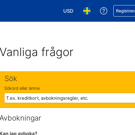
USD
Få hjälp me
Registrer
Välj valuta. Din nuvarande valu
Välj språk. Ditt nuvar
Vanliga frågor
Sök
Sökord eller ämne
Avbokningar
Kan jag avboka?