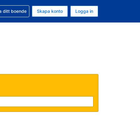
d din bokning
a ditt boende
Skapa konto
Logga in
ta är Amerikanska dollar
ande språk är Svenska