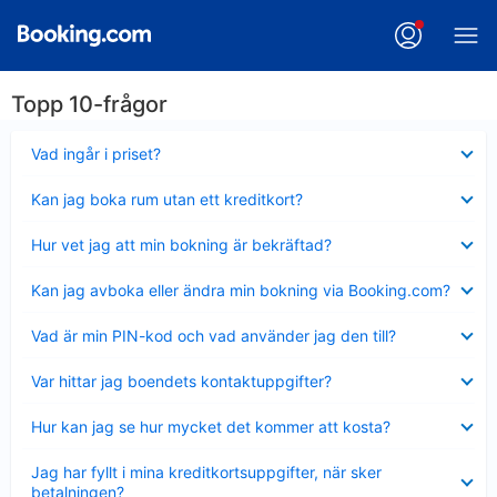
Topp 10-frågor
Visar
Vad ingår i priset?
mindre
Visar
Kan jag boka rum utan ett kreditkort?
mindre
Visar
Hur vet jag att min bokning är bekräftad?
mindre
Visar
Kan jag avboka eller ändra min bokning via Booking.com?
mindre
Visar
Vad är min PIN-kod och vad använder jag den till?
mindre
Visar
Var hittar jag boendets kontaktuppgifter?
mindre
Visar
Hur kan jag se hur mycket det kommer att kosta?
mindre
Visar
Jag har fyllt i mina kreditkortsuppgifter, när sker
mindre
betalningen?