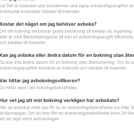
Ja! Det är boendet som bestämmer sina egna avbokningsavgifter och 
Eventuella kostnader betalas till boendet.
Kostar det något om jag behöver avboka?
Om din bokning inkluderar gratis avbokning så betalar du ingenting
eller är icke återbetalningsbar så kan en avbokningsavgift tillkom
och betalas till boendet.
Kan jag avboka eller ändra datum för en bokning utan åte
Du kan inte ändra datum för en bokning utan återbetalning. Om du a
avbokningsavgifter bestäms av boendet och betalas till boendet.
Var hittar jag avbokningsvillkoren?
Du hittar dem i din bokningsbekräftelse.
Hur vet jag att min bokning verkligen har avbokats?
När du avbokar med oss får du en avbokningsbekräftelse via mejl. Ko
skräpmappar. Om du inte fått en avbokningsbekräftelse inom 24 timm
att de tagit emot avbokningen.