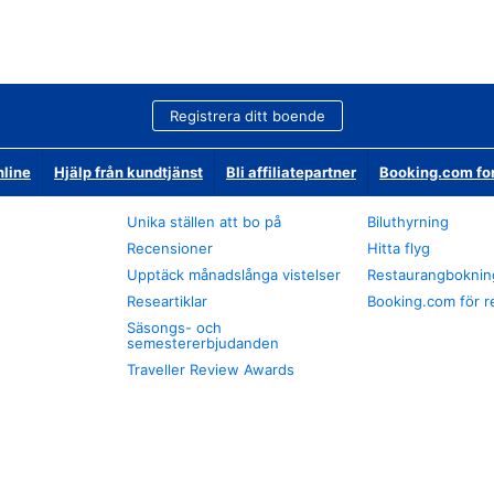
Registrera ditt boende
nline
Hjälp från kundtjänst
Bli affiliatepartner
Booking.com fo
Unika ställen att bo på
Biluthyrning
Recensioner
Hitta flyg
Upptäck månadslånga vistelser
Restaurangboknin
Researtiklar
Booking.com för r
Säsongs- och
semestererbjudanden
Traveller Review Awards