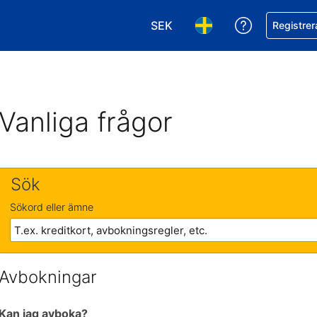
SEK
Få hjälp me
Registrer
Välj valuta. Din nuvarande val
Välj språk. Ditt nuvar
Vanliga frågor
Sök
Sökord eller ämne
Avbokningar
Kan jag avboka?