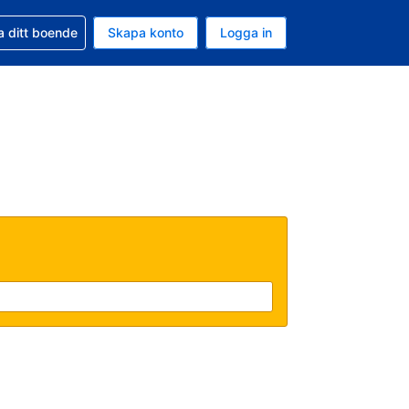
d din bokning
a ditt boende
Skapa konto
Logga in
uta är Svenska kronor
ande språk är Svenska