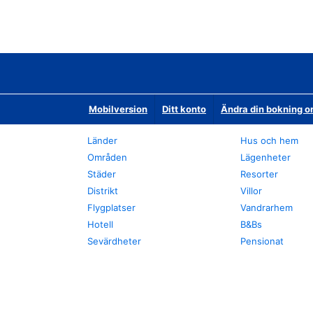
Mobilversion
Ditt konto
Ändra din bokning o
Länder
Hus och hem
Områden
Lägenheter
Städer
Resorter
Distrikt
Villor
Flygplatser
Vandrarhem
Hotell
B&Bs
Sevärdheter
Pensionat