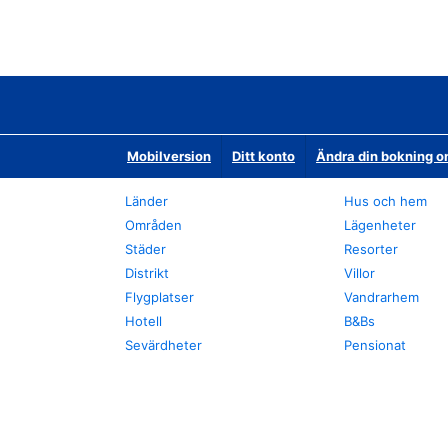
Mobilversion
Ditt konto
Ändra din bokning o
Länder
Hus och hem
Områden
Lägenheter
Städer
Resorter
Distrikt
Villor
Flygplatser
Vandrarhem
Hotell
B&Bs
Sevärdheter
Pensionat