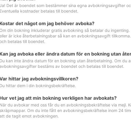
Ja! Det är boendet som bestämmer sina egna avbokningsavgifter och 
Eventuella kostnader betalas till boendet.
Kostar det något om jag behöver avboka?
Om din bokning inkluderar gratis avbokning så betalar du ingenting
eller är icke återbetalningsbar så kan en avbokningsavgift tillkom
och betalas till boendet.
Kan jag avboka eller ändra datum för en bokning utan åte
Du kan inte ändra datum för en bokning utan återbetalning. Om du a
avbokningsavgifter bestäms av boendet och betalas till boendet.
Var hittar jag avbokningsvillkoren?
Du hittar dem i din bokningsbekräftelse.
Hur vet jag att min bokning verkligen har avbokats?
När du avbokar med oss får du en avbokningsbekräftelse via mejl. Ko
skräpmappar. Om du inte fått en avbokningsbekräftelse inom 24 timm
att de tagit emot avbokningen.