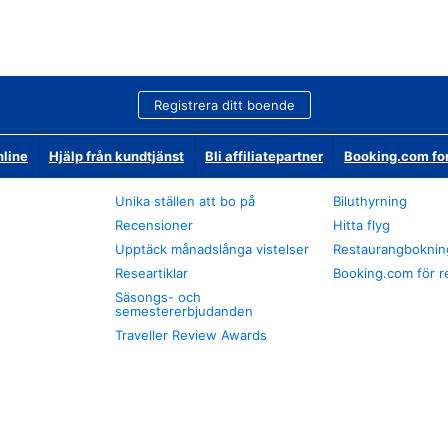
Registrera ditt boende
nline
Hjälp från kundtjänst
Bli affiliatepartner
Booking.com fo
Unika ställen att bo på
Biluthyrning
Recensioner
Hitta flyg
Upptäck månadslånga vistelser
Restaurangboknin
Researtiklar
Booking.com för r
Säsongs- och
semestererbjudanden
Traveller Review Awards