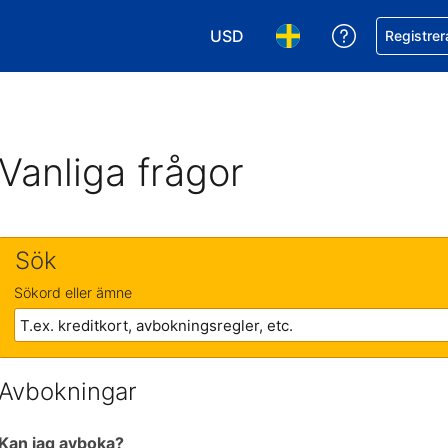
USD
Få hjälp me
Registrer
Välj valuta. Din nuvarande valu
Välj språk. Ditt nuvar
Vanliga frågor
Sök
Sökord eller ämne
Avbokningar
Kan jag avboka?