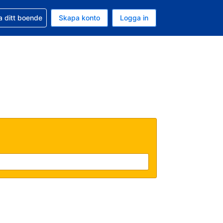
d din bokning
a ditt boende
Skapa konto
Logga in
ta är Amerikanska dollar
ande språk är Svenska