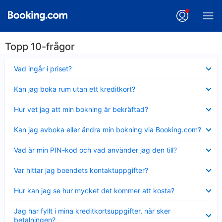
Topp 10-frågor
Visar
Vad ingår i priset?
mindre
Visar
Kan jag boka rum utan ett kreditkort?
mindre
Visar
Hur vet jag att min bokning är bekräftad?
mindre
Visar
Kan jag avboka eller ändra min bokning via Booking.com?
mindre
Visar
Vad är min PIN-kod och vad använder jag den till?
mindre
Visar
Var hittar jag boendets kontaktuppgifter?
mindre
Visar
Hur kan jag se hur mycket det kommer att kosta?
mindre
Visar
Jag har fyllt i mina kreditkortsuppgifter, när sker
mindre
betalningen?