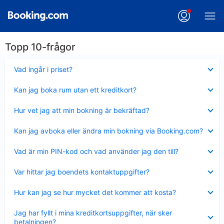
Topp 10-frågor
Visar
Vad ingår i priset?
mindre
Visar
Kan jag boka rum utan ett kreditkort?
mindre
Visar
Hur vet jag att min bokning är bekräftad?
mindre
Visar
Kan jag avboka eller ändra min bokning via Booking.com?
mindre
Visar
Vad är min PIN-kod och vad använder jag den till?
mindre
Visar
Var hittar jag boendets kontaktuppgifter?
mindre
Visar
Hur kan jag se hur mycket det kommer att kosta?
mindre
Visar
Jag har fyllt i mina kreditkortsuppgifter, när sker
mindre
betalningen?