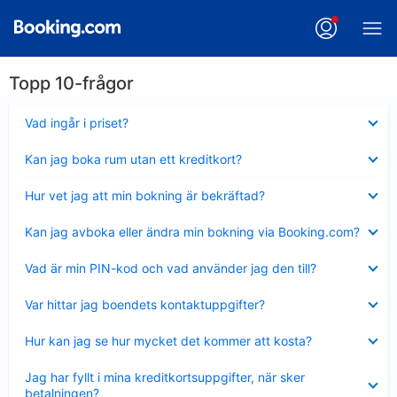
Topp 10-frågor
Visar
Vad ingår i priset?
mindre
Visar
Kan jag boka rum utan ett kreditkort?
mindre
Visar
Hur vet jag att min bokning är bekräftad?
mindre
Visar
Kan jag avboka eller ändra min bokning via Booking.com?
mindre
Visar
Vad är min PIN-kod och vad använder jag den till?
mindre
Visar
Var hittar jag boendets kontaktuppgifter?
mindre
Visar
Hur kan jag se hur mycket det kommer att kosta?
mindre
Visar
Jag har fyllt i mina kreditkortsuppgifter, när sker
mindre
betalningen?