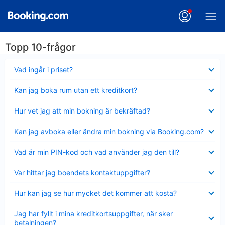
Topp 10-frågor
Visar
Vad ingår i priset?
mindre
Visar
Kan jag boka rum utan ett kreditkort?
mindre
Visar
Hur vet jag att min bokning är bekräftad?
mindre
Visar
Kan jag avboka eller ändra min bokning via Booking.com?
mindre
Visar
Vad är min PIN-kod och vad använder jag den till?
mindre
Visar
Var hittar jag boendets kontaktuppgifter?
mindre
Visar
Hur kan jag se hur mycket det kommer att kosta?
mindre
Visar
Jag har fyllt i mina kreditkortsuppgifter, när sker
mindre
betalningen?