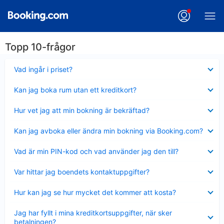
Topp 10-frågor
Visar
Vad ingår i priset?
mindre
Visar
Kan jag boka rum utan ett kreditkort?
mindre
Visar
Hur vet jag att min bokning är bekräftad?
mindre
Visar
Kan jag avboka eller ändra min bokning via Booking.com?
mindre
Visar
Vad är min PIN-kod och vad använder jag den till?
mindre
Visar
Var hittar jag boendets kontaktuppgifter?
mindre
Visar
Hur kan jag se hur mycket det kommer att kosta?
mindre
Visar
Jag har fyllt i mina kreditkortsuppgifter, när sker
mindre
betalningen?