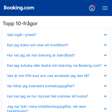
Topp 10-frågor
Visar
Vad ingår i priset?
mindre
Visar
Kan jag boka rum utan ett kreditkort?
mindre
Visar
Hur vet jag att min bokning är bekräftad?
mindre
Visar
Kan jag avboka eller ändra min bokning via Booking.com?
mindre
Visar
Vad är min PIN-kod och vad använder jag den till?
mindre
Visar
Var hittar jag boendets kontaktuppgifter?
mindre
Visar
Hur kan jag se hur mycket det kommer att kosta?
mindre
Visar
Jag har fyllt i mina kreditkortsuppgifter, när sker
mindre
betalningen?