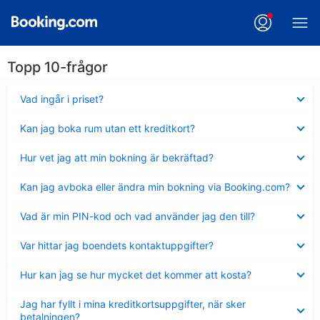
Topp 10-frågor
Visar
Vad ingår i priset?
mindre
Visar
Kan jag boka rum utan ett kreditkort?
mindre
Visar
Hur vet jag att min bokning är bekräftad?
mindre
Visar
Kan jag avboka eller ändra min bokning via Booking.com?
mindre
Visar
Vad är min PIN-kod och vad använder jag den till?
mindre
Visar
Var hittar jag boendets kontaktuppgifter?
mindre
Visar
Hur kan jag se hur mycket det kommer att kosta?
mindre
Visar
Jag har fyllt i mina kreditkortsuppgifter, när sker
mindre
betalningen?