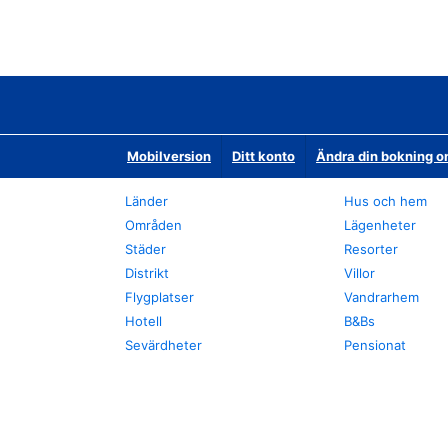
Mobilversion
Ditt konto
Ändra din bokning o
Länder
Hus och hem
Områden
Lägenheter
Städer
Resorter
Distrikt
Villor
Flygplatser
Vandrarhem
Hotell
B&Bs
Sevärdheter
Pensionat