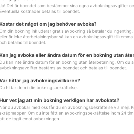
Ja! Det är boendet som bestämmer sina egna avbokningsavgifter och 
Eventuella kostnader betalas till boendet.
Kostar det något om jag behöver avboka?
Om din bokning inkluderar gratis avbokning så betalar du ingenting
eller är icke återbetalningsbar så kan en avbokningsavgift tillkom
och betalas till boendet.
Kan jag avboka eller ändra datum för en bokning utan åte
Du kan inte ändra datum för en bokning utan återbetalning. Om du a
avbokningsavgifter bestäms av boendet och betalas till boendet.
Var hittar jag avbokningsvillkoren?
Du hittar dem i din bokningsbekräftelse.
Hur vet jag att min bokning verkligen har avbokats?
När du avbokar med oss får du en avbokningsbekräftelse via mejl. Ko
skräpmappar. Om du inte fått en avbokningsbekräftelse inom 24 timm
att de tagit emot avbokningen.