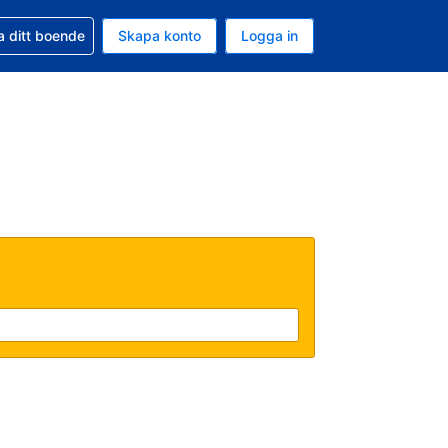
d din bokning
a ditt boende
Skapa konto
Logga in
uta är Svenska kronor
ande språk är Svenska