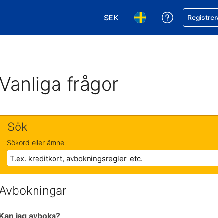
SEK
Få hjälp me
Registrer
Välj valuta. Din nuvarande val
Välj språk. Ditt nuvar
Vanliga frågor
Sök
Sökord eller ämne
Avbokningar
Kan jag avboka?