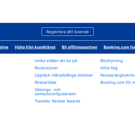
Registrera ditt boende
nline
Hjälp från kundtjänst
Bli affiliatepartner
Booking.com fo
Unika ställen att bo på
Biluthyrning
Recensioner
Hitta flyg
Upptäck månadslånga vistelser
Restaurangboknin
Researtiklar
Booking.com för r
Säsongs- och
semestererbjudanden
Traveller Review Awards