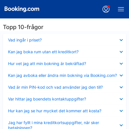
Topp 10-frågor
Visar
Vad ingår i priset?
mindre
Visar
Kan jag boka rum utan ett kreditkort?
mindre
Visar
Hur vet jag att min bokning är bekräftad?
mindre
Visar
Kan jag avboka eller ändra min bokning via Booking.com?
mindre
Visar
Vad är min PIN-kod och vad använder jag den till?
mindre
Visar
Var hittar jag boendets kontaktuppgifter?
mindre
Visar
Hur kan jag se hur mycket det kommer att kosta?
mindre
Visar
Jag har fyllt i mina kreditkortsuppgifter, när sker
mindre
betalningen?