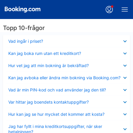
Topp 10-frågor
Visar
Vad ingår i priset?
mindre
Visar
Kan jag boka rum utan ett kreditkort?
mindre
Visar
Hur vet jag att min bokning är bekräftad?
mindre
Visar
Kan jag avboka eller ändra min bokning via Booking.com?
mindre
Visar
Vad är min PIN-kod och vad använder jag den till?
mindre
Visar
Var hittar jag boendets kontaktuppgifter?
mindre
Visar
Hur kan jag se hur mycket det kommer att kosta?
mindre
Visar
Jag har fyllt i mina kreditkortsuppgifter, när sker
mindre
betalningen?