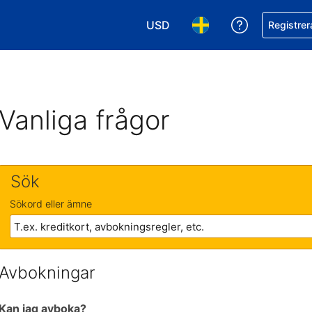
USD
Få hjälp me
Registrer
Välj valuta. Din nuvarande valu
Välj språk. Ditt nuvar
Vanliga frågor
Sök
Sökord eller ämne
Avbokningar
Kan jag avboka?