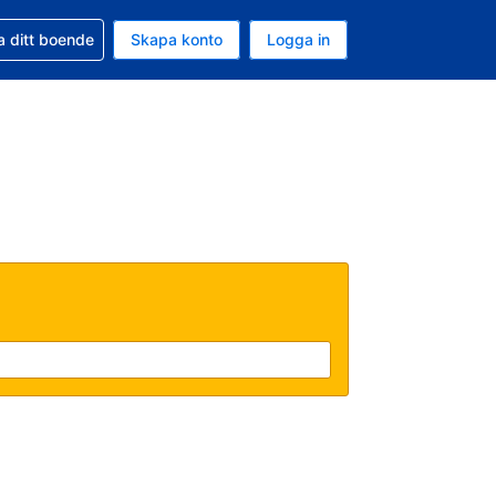
d din bokning
a ditt boende
Skapa konto
Logga in
ta är Amerikanska dollar
ande språk är Svenska