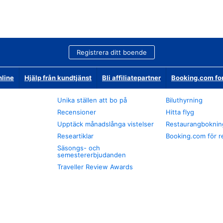
Registrera ditt boende
nline
Hjälp från kundtjänst
Bli affiliatepartner
Booking.com fo
Unika ställen att bo på
Biluthyrning
Recensioner
Hitta flyg
Upptäck månadslånga vistelser
Restaurangboknin
Researtiklar
Booking.com för r
Säsongs- och
semestererbjudanden
Traveller Review Awards