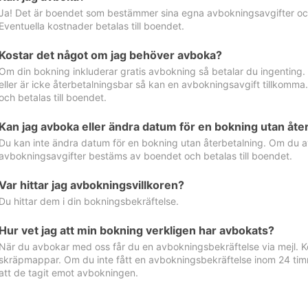
Ja! Det är boendet som bestämmer sina egna avbokningsavgifter och 
Eventuella kostnader betalas till boendet.
Kostar det något om jag behöver avboka?
Om din bokning inkluderar gratis avbokning så betalar du ingenting
eller är icke återbetalningsbar så kan en avbokningsavgift tillkom
och betalas till boendet.
Kan jag avboka eller ändra datum för en bokning utan åte
Du kan inte ändra datum för en bokning utan återbetalning. Om du a
avbokningsavgifter bestäms av boendet och betalas till boendet.
Var hittar jag avbokningsvillkoren?
Du hittar dem i din bokningsbekräftelse.
Hur vet jag att min bokning verkligen har avbokats?
När du avbokar med oss får du en avbokningsbekräftelse via mejl. Ko
skräpmappar. Om du inte fått en avbokningsbekräftelse inom 24 timm
att de tagit emot avbokningen.