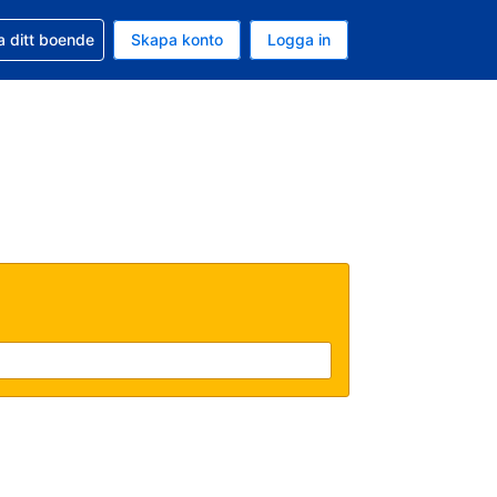
d din bokning
a ditt boende
Skapa konto
Logga in
ta är Amerikanska dollar
ande språk är Svenska