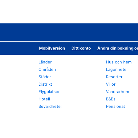
Mobilversion
Ditt konto
Ändra din bokning o
Länder
Hus och hem
Områden
Lägenheter
Städer
Resorter
Distrikt
Villor
Flygplatser
Vandrarhem
Hotell
B&Bs
Sevärdheter
Pensionat