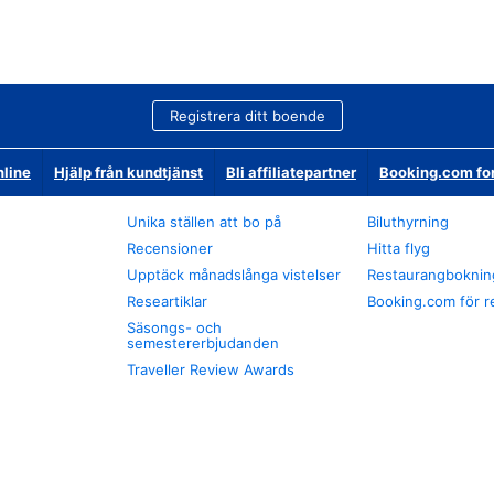
Registrera ditt boende
nline
Hjälp från kundtjänst
Bli affiliatepartner
Booking.com fo
Unika ställen att bo på
Biluthyrning
Recensioner
Hitta flyg
Upptäck månadslånga vistelser
Restaurangboknin
Researtiklar
Booking.com för r
Säsongs- och
semestererbjudanden
Traveller Review Awards