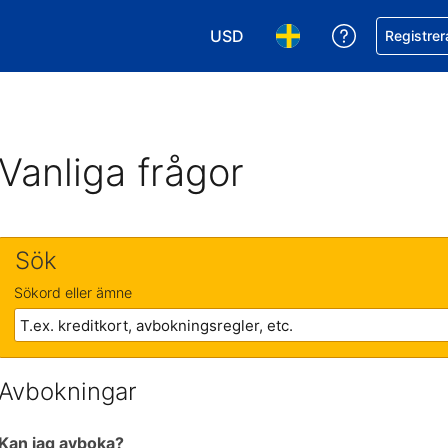
USD
Få hjälp me
Registrer
Välj valuta. Din nuvarande valu
Välj språk. Ditt nuvar
Vanliga frågor
Sök
Sökord eller ämne
Avbokningar
Kan jag avboka?