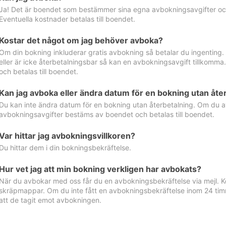
Ja! Det är boendet som bestämmer sina egna avbokningsavgifter och 
Eventuella kostnader betalas till boendet.
Kostar det något om jag behöver avboka?
Om din bokning inkluderar gratis avbokning så betalar du ingenting
eller är icke återbetalningsbar så kan en avbokningsavgift tillkom
och betalas till boendet.
Kan jag avboka eller ändra datum för en bokning utan åte
Du kan inte ändra datum för en bokning utan återbetalning. Om du a
avbokningsavgifter bestäms av boendet och betalas till boendet.
Var hittar jag avbokningsvillkoren?
Du hittar dem i din bokningsbekräftelse.
Hur vet jag att min bokning verkligen har avbokats?
När du avbokar med oss får du en avbokningsbekräftelse via mejl. Ko
skräpmappar. Om du inte fått en avbokningsbekräftelse inom 24 timm
att de tagit emot avbokningen.