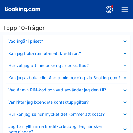
Topp 10-frågor
Visar
Vad ingår i priset?
mindre
Visar
Kan jag boka rum utan ett kreditkort?
mindre
Visar
Hur vet jag att min bokning är bekräftad?
mindre
Visar
Kan jag avboka eller ändra min bokning via Booking.com?
mindre
Visar
Vad är min PIN-kod och vad använder jag den till?
mindre
Visar
Var hittar jag boendets kontaktuppgifter?
mindre
Visar
Hur kan jag se hur mycket det kommer att kosta?
mindre
Visar
Jag har fyllt i mina kreditkortsuppgifter, när sker
mindre
betalningen?