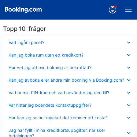
Topp 10-frågor
Visar
Vad ingår i priset?
mindre
Visar
Kan jag boka rum utan ett kreditkort?
mindre
Visar
Hur vet jag att min bokning är bekräftad?
mindre
Visar
Kan jag avboka eller ändra min bokning via Booking.com?
mindre
Visar
Vad är min PIN-kod och vad använder jag den till?
mindre
Visar
Var hittar jag boendets kontaktuppgifter?
mindre
Visar
Hur kan jag se hur mycket det kommer att kosta?
mindre
Visar
Jag har fyllt i mina kreditkortsuppgifter, när sker
mindre
betalningen?