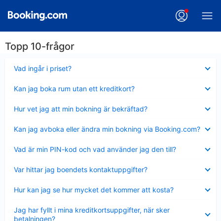
Topp 10-frågor
Visar
Vad ingår i priset?
mindre
Visar
Kan jag boka rum utan ett kreditkort?
mindre
Visar
Hur vet jag att min bokning är bekräftad?
mindre
Visar
Kan jag avboka eller ändra min bokning via Booking.com?
mindre
Visar
Vad är min PIN-kod och vad använder jag den till?
mindre
Visar
Var hittar jag boendets kontaktuppgifter?
mindre
Visar
Hur kan jag se hur mycket det kommer att kosta?
mindre
Visar
Jag har fyllt i mina kreditkortsuppgifter, när sker
mindre
betalningen?