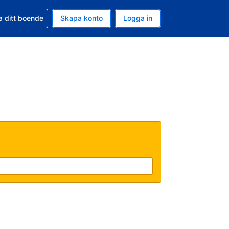
d din bokning
a ditt boende
Skapa konto
Logga in
ta är Amerikanska dollar
ande språk är Svenska