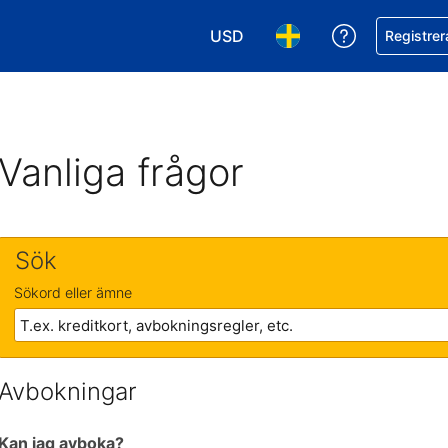
USD
Få hjälp me
Registrer
Välj valuta. Din nuvarande valu
Välj språk. Ditt nuvar
Vanliga frågor
Sök
Sökord eller ämne
Avbokningar
Kan jag avboka?