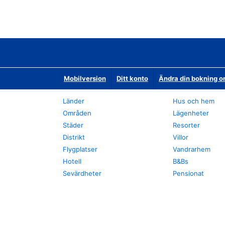
Mobilversion
Ditt konto
Ändra din bokning o
Länder
Hus och hem
Områden
Lägenheter
Städer
Resorter
Distrikt
Villor
Flygplatser
Vandrarhem
Hotell
B&Bs
Sevärdheter
Pensionat