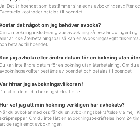
Ja! Det är boendet som bestämmer sina egna avbokningsavgifter och 
Eventuella kostnader betalas till boendet.
Kostar det något om jag behöver avboka?
Om din bokning inkluderar gratis avbokning så betalar du ingenting
eller är icke återbetalningsbar så kan en avbokningsavgift tillkom
och betalas till boendet.
Kan jag avboka eller ändra datum för en bokning utan åte
Du kan inte ändra datum för en bokning utan återbetalning. Om du a
avbokningsavgifter bestäms av boendet och betalas till boendet.
Var hittar jag avbokningsvillkoren?
Du hittar dem i din bokningsbekräftelse.
Hur vet jag att min bokning verkligen har avbokats?
När du avbokar med oss får du en avbokningsbekräftelse via mejl. Ko
skräpmappar. Om du inte fått en avbokningsbekräftelse inom 24 timm
att de tagit emot avbokningen.