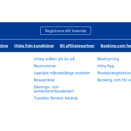
Registrera ditt boende
nline
Hjälp från kundtjänst
Bli affiliatepartner
Booking.com fo
Unika ställen att bo på
Biluthyrning
Recensioner
Hitta flyg
Upptäck månadslånga vistelser
Restaurangboknin
Researtiklar
Booking.com för r
Säsongs- och
semestererbjudanden
Traveller Review Awards