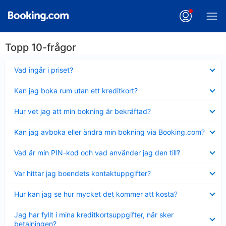
Topp 10-frågor
Visar
Vad ingår i priset?
mindre
Visar
Kan jag boka rum utan ett kreditkort?
mindre
Visar
Hur vet jag att min bokning är bekräftad?
mindre
Visar
Kan jag avboka eller ändra min bokning via Booking.com?
mindre
Visar
Vad är min PIN-kod och vad använder jag den till?
mindre
Visar
Var hittar jag boendets kontaktuppgifter?
mindre
Visar
Hur kan jag se hur mycket det kommer att kosta?
mindre
Visar
Jag har fyllt i mina kreditkortsuppgifter, när sker
mindre
betalningen?