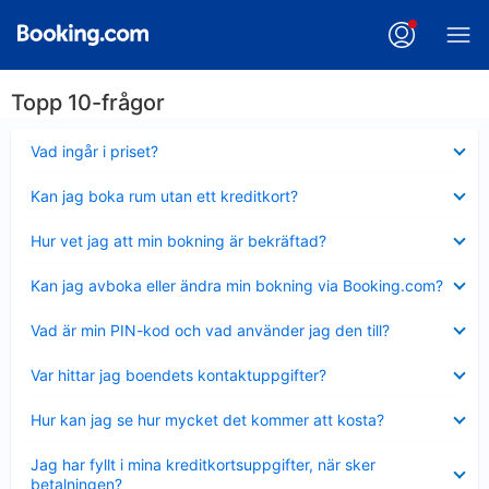
Topp 10-frågor
Visar
Vad ingår i priset?
mindre
Visar
Kan jag boka rum utan ett kreditkort?
mindre
Visar
Hur vet jag att min bokning är bekräftad?
mindre
Visar
Kan jag avboka eller ändra min bokning via Booking.com?
mindre
Visar
Vad är min PIN-kod och vad använder jag den till?
mindre
Visar
Var hittar jag boendets kontaktuppgifter?
mindre
Visar
Hur kan jag se hur mycket det kommer att kosta?
mindre
Visar
Jag har fyllt i mina kreditkortsuppgifter, när sker
mindre
betalningen?