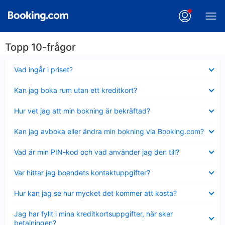
Topp 10-frågor
Visar
Vad ingår i priset?
mindre
Visar
Kan jag boka rum utan ett kreditkort?
mindre
Visar
Hur vet jag att min bokning är bekräftad?
mindre
Visar
Kan jag avboka eller ändra min bokning via Booking.com?
mindre
Visar
Vad är min PIN-kod och vad använder jag den till?
mindre
Visar
Var hittar jag boendets kontaktuppgifter?
mindre
Visar
Hur kan jag se hur mycket det kommer att kosta?
mindre
Visar
Jag har fyllt i mina kreditkortsuppgifter, när sker
mindre
betalningen?