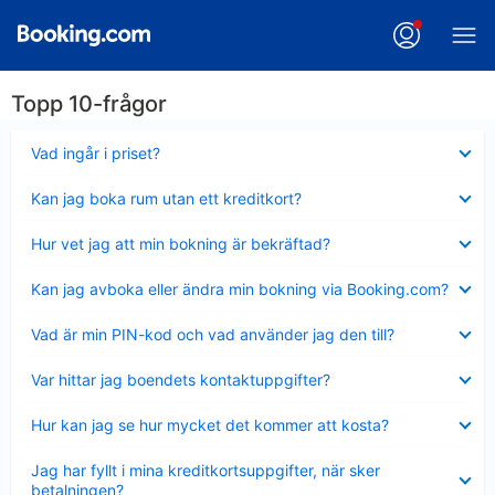
Topp 10-frågor
Visar
Vad ingår i priset?
mindre
Visar
Kan jag boka rum utan ett kreditkort?
mindre
Visar
Hur vet jag att min bokning är bekräftad?
mindre
Visar
Kan jag avboka eller ändra min bokning via Booking.com?
mindre
Visar
Vad är min PIN-kod och vad använder jag den till?
mindre
Visar
Var hittar jag boendets kontaktuppgifter?
mindre
Visar
Hur kan jag se hur mycket det kommer att kosta?
mindre
Visar
Jag har fyllt i mina kreditkortsuppgifter, när sker
mindre
betalningen?