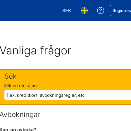
SEK
Få hjälp me
Registrer
Välj valuta. Din nuvarande val
Välj språk. Ditt nuvar
Vanliga frågor
Sök
Sökord eller ämne
Avbokningar
Kan jag avboka?