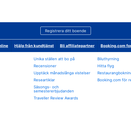
Registrera ditt boende
nline
Hjälp från kundtjänst
Bli affiliatepartner
Booking.com fo
Unika ställen att bo på
Biluthyrning
Recensioner
Hitta flyg
Upptäck månadslånga vistelser
Restaurangboknin
Researtiklar
Booking.com för r
Säsongs- och
semestererbjudanden
Traveller Review Awards