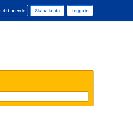
d din bokning
a ditt boende
Skapa konto
Logga in
uta är Svenska kronor
ande språk är Svenska