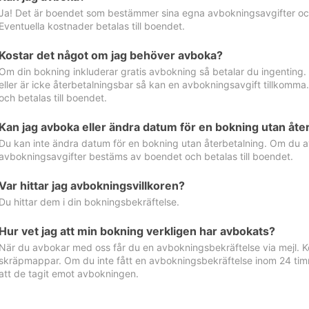
Ja! Det är boendet som bestämmer sina egna avbokningsavgifter och 
Eventuella kostnader betalas till boendet.
Kostar det något om jag behöver avboka?
Om din bokning inkluderar gratis avbokning så betalar du ingenting
eller är icke återbetalningsbar så kan en avbokningsavgift tillkom
och betalas till boendet.
Kan jag avboka eller ändra datum för en bokning utan åte
Du kan inte ändra datum för en bokning utan återbetalning. Om du a
avbokningsavgifter bestäms av boendet och betalas till boendet.
Var hittar jag avbokningsvillkoren?
Du hittar dem i din bokningsbekräftelse.
Hur vet jag att min bokning verkligen har avbokats?
När du avbokar med oss får du en avbokningsbekräftelse via mejl. Ko
skräpmappar. Om du inte fått en avbokningsbekräftelse inom 24 timm
att de tagit emot avbokningen.