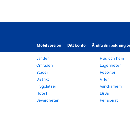
Mobilversion
Ditt konto
Ändra din bokning o
Länder
Hus och hem
Områden
Lägenheter
Städer
Resorter
Distrikt
Villor
Flygplatser
Vandrarhem
Hotell
B&Bs
Sevärdheter
Pensionat