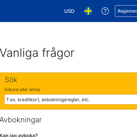
USD
Få hjälp me
Registrer
Välj valuta. Din nuvarande valu
Välj språk. Ditt nuvar
Vanliga frågor
Sök
Sökord eller ämne
Avbokningar
Kan jag avboka?