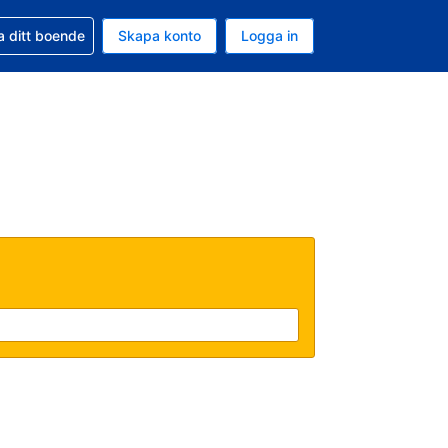
d din bokning
a ditt boende
Skapa konto
Logga in
ta är Amerikanska dollar
ande språk är Svenska