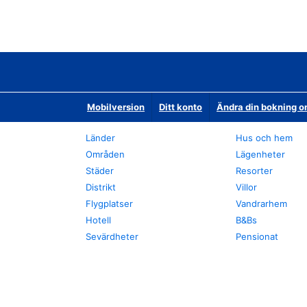
Mobilversion
Ditt konto
Ändra din bokning o
Länder
Hus och hem
Områden
Lägenheter
Städer
Resorter
Distrikt
Villor
Flygplatser
Vandrarhem
Hotell
B&Bs
Sevärdheter
Pensionat