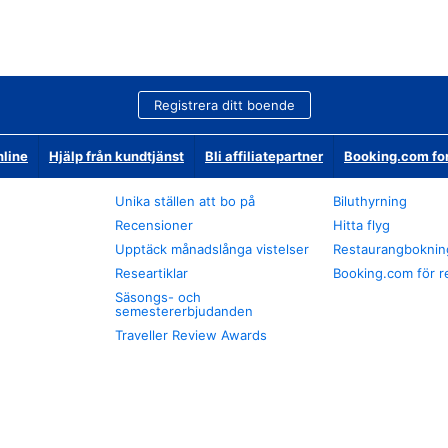
Registrera ditt boende
nline
Hjälp från kundtjänst
Bli affiliatepartner
Booking.com fo
Unika ställen att bo på
Biluthyrning
Recensioner
Hitta flyg
Upptäck månadslånga vistelser
Restaurangboknin
Researtiklar
Booking.com för r
Säsongs- och
semestererbjudanden
Traveller Review Awards