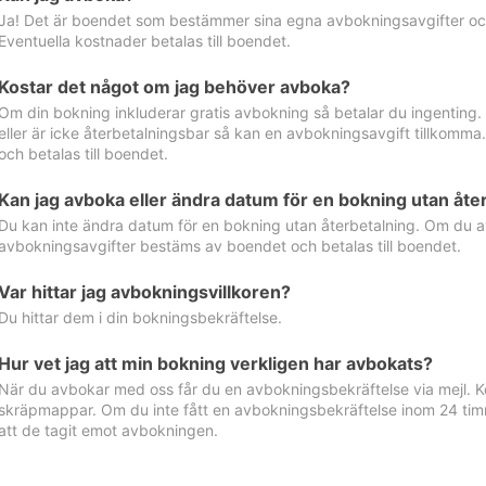
Ja! Det är boendet som bestämmer sina egna avbokningsavgifter och 
Eventuella kostnader betalas till boendet.
Kostar det något om jag behöver avboka?
Om din bokning inkluderar gratis avbokning så betalar du ingenting
eller är icke återbetalningsbar så kan en avbokningsavgift tillkom
och betalas till boendet.
Kan jag avboka eller ändra datum för en bokning utan åte
Du kan inte ändra datum för en bokning utan återbetalning. Om du a
avbokningsavgifter bestäms av boendet och betalas till boendet.
Var hittar jag avbokningsvillkoren?
Du hittar dem i din bokningsbekräftelse.
Hur vet jag att min bokning verkligen har avbokats?
När du avbokar med oss får du en avbokningsbekräftelse via mejl. Ko
skräpmappar. Om du inte fått en avbokningsbekräftelse inom 24 timm
att de tagit emot avbokningen.