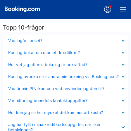
Topp 10-frågor
Visar
Vad ingår i priset?
mindre
Visar
Kan jag boka rum utan ett kreditkort?
mindre
Visar
Hur vet jag att min bokning är bekräftad?
mindre
Visar
Kan jag avboka eller ändra min bokning via Booking.com?
mindre
Visar
Vad är min PIN-kod och vad använder jag den till?
mindre
Visar
Var hittar jag boendets kontaktuppgifter?
mindre
Visar
Hur kan jag se hur mycket det kommer att kosta?
mindre
Visar
Jag har fyllt i mina kreditkortsuppgifter, när sker
mindre
betalningen?