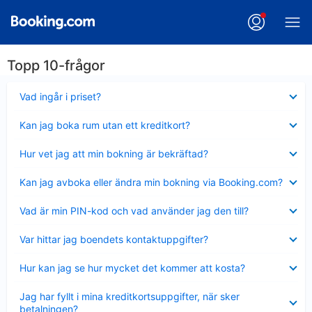
Topp 10-frågor
Visar
Vad ingår i priset?
mindre
Visar
Kan jag boka rum utan ett kreditkort?
mindre
Visar
Hur vet jag att min bokning är bekräftad?
mindre
Visar
Kan jag avboka eller ändra min bokning via Booking.com?
mindre
Visar
Vad är min PIN-kod och vad använder jag den till?
mindre
Visar
Var hittar jag boendets kontaktuppgifter?
mindre
Visar
Hur kan jag se hur mycket det kommer att kosta?
mindre
Visar
Jag har fyllt i mina kreditkortsuppgifter, när sker
mindre
betalningen?