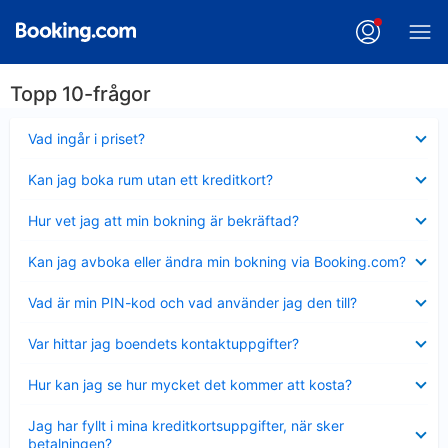
Topp 10-frågor
Visar
Vad ingår i priset?
mindre
Visar
Kan jag boka rum utan ett kreditkort?
mindre
Visar
Hur vet jag att min bokning är bekräftad?
mindre
Visar
Kan jag avboka eller ändra min bokning via Booking.com?
mindre
Visar
Vad är min PIN-kod och vad använder jag den till?
mindre
Visar
Var hittar jag boendets kontaktuppgifter?
mindre
Visar
Hur kan jag se hur mycket det kommer att kosta?
mindre
Visar
Jag har fyllt i mina kreditkortsuppgifter, när sker
mindre
betalningen?