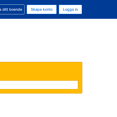
d din bokning
a ditt boende
Skapa konto
Logga in
uta är Svenska kronor
ande språk är Svenska