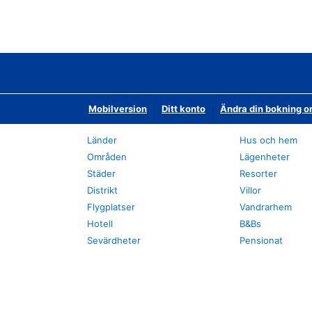
Mobilversion
Ditt konto
Ändra din bokning o
Länder
Hus och hem
Områden
Lägenheter
Städer
Resorter
Distrikt
Villor
Flygplatser
Vandrarhem
Hotell
B&Bs
Sevärdheter
Pensionat