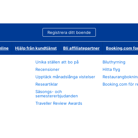
Registrera ditt boende
nline
Hjälp från kundtjänst
Bli affiliatepartner
Booking.com fo
Unika ställen att bo på
Biluthyrning
Recensioner
Hitta flyg
Upptäck månadslånga vistelser
Restaurangboknin
Researtiklar
Booking.com för r
Säsongs- och
semestererbjudanden
Traveller Review Awards