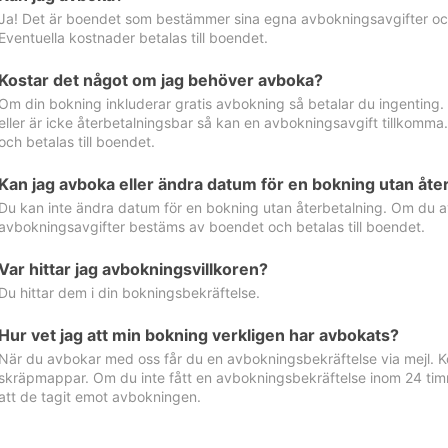
Ja! Det är boendet som bestämmer sina egna avbokningsavgifter och 
Eventuella kostnader betalas till boendet.
Kostar det något om jag behöver avboka?
Om din bokning inkluderar gratis avbokning så betalar du ingenting
eller är icke återbetalningsbar så kan en avbokningsavgift tillkom
och betalas till boendet.
Kan jag avboka eller ändra datum för en bokning utan åte
Du kan inte ändra datum för en bokning utan återbetalning. Om du a
avbokningsavgifter bestäms av boendet och betalas till boendet.
Var hittar jag avbokningsvillkoren?
Du hittar dem i din bokningsbekräftelse.
Hur vet jag att min bokning verkligen har avbokats?
När du avbokar med oss får du en avbokningsbekräftelse via mejl. Ko
skräpmappar. Om du inte fått en avbokningsbekräftelse inom 24 timm
att de tagit emot avbokningen.