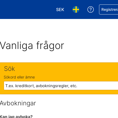
SEK
Få hjälp me
Registrer
Välj valuta. Din nuvarande val
Välj språk. Ditt nuvar
Vanliga frågor
Sök
Sökord eller ämne
Avbokningar
Kan jag avboka?