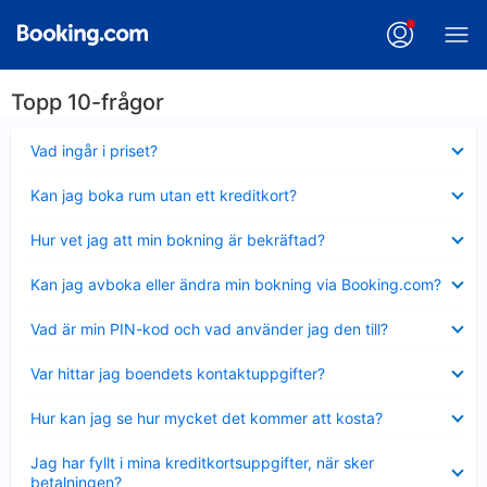
Topp 10-frågor
Visar
Vad ingår i priset?
mindre
Visar
Kan jag boka rum utan ett kreditkort?
mindre
Visar
Hur vet jag att min bokning är bekräftad?
mindre
Visar
Kan jag avboka eller ändra min bokning via Booking.com?
mindre
Visar
Vad är min PIN-kod och vad använder jag den till?
mindre
Visar
Var hittar jag boendets kontaktuppgifter?
mindre
Visar
Hur kan jag se hur mycket det kommer att kosta?
mindre
Visar
Jag har fyllt i mina kreditkortsuppgifter, när sker
mindre
betalningen?