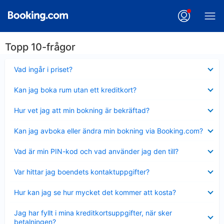
Topp 10-frågor
Visar
Vad ingår i priset?
mindre
Visar
Kan jag boka rum utan ett kreditkort?
mindre
Visar
Hur vet jag att min bokning är bekräftad?
mindre
Visar
Kan jag avboka eller ändra min bokning via Booking.com?
mindre
Visar
Vad är min PIN-kod och vad använder jag den till?
mindre
Visar
Var hittar jag boendets kontaktuppgifter?
mindre
Visar
Hur kan jag se hur mycket det kommer att kosta?
mindre
Visar
Jag har fyllt i mina kreditkortsuppgifter, när sker
mindre
betalningen?