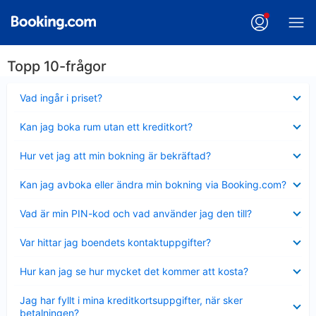
Topp 10-frågor
Visar
Vad ingår i priset?
mindre
Visar
Kan jag boka rum utan ett kreditkort?
mindre
Visar
Hur vet jag att min bokning är bekräftad?
mindre
Visar
Kan jag avboka eller ändra min bokning via Booking.com?
mindre
Visar
Vad är min PIN-kod och vad använder jag den till?
mindre
Visar
Var hittar jag boendets kontaktuppgifter?
mindre
Visar
Hur kan jag se hur mycket det kommer att kosta?
mindre
Visar
Jag har fyllt i mina kreditkortsuppgifter, när sker
mindre
betalningen?