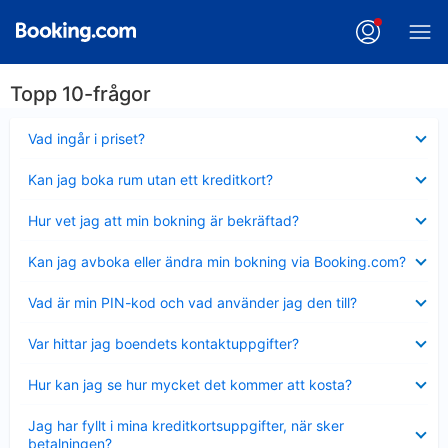
Topp 10-frågor
Visar
Vad ingår i priset?
mindre
Visar
Kan jag boka rum utan ett kreditkort?
mindre
Visar
Hur vet jag att min bokning är bekräftad?
mindre
Visar
Kan jag avboka eller ändra min bokning via Booking.com?
mindre
Visar
Vad är min PIN-kod och vad använder jag den till?
mindre
Visar
Var hittar jag boendets kontaktuppgifter?
mindre
Visar
Hur kan jag se hur mycket det kommer att kosta?
mindre
Visar
Jag har fyllt i mina kreditkortsuppgifter, när sker
mindre
betalningen?