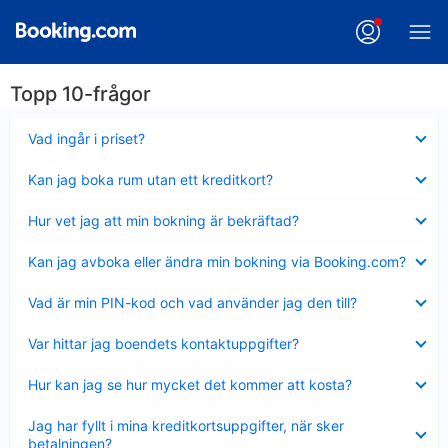
Topp 10-frågor
Visar
Vad ingår i priset?
mindre
Visar
Kan jag boka rum utan ett kreditkort?
mindre
Visar
Hur vet jag att min bokning är bekräftad?
mindre
Visar
Kan jag avboka eller ändra min bokning via Booking.com?
mindre
Visar
Vad är min PIN-kod och vad använder jag den till?
mindre
Visar
Var hittar jag boendets kontaktuppgifter?
mindre
Visar
Hur kan jag se hur mycket det kommer att kosta?
mindre
Visar
Jag har fyllt i mina kreditkortsuppgifter, när sker
mindre
betalningen?