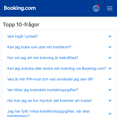
Topp 10-frågor
Visar
Vad ingår i priset?
mindre
Visar
Kan jag boka rum utan ett kreditkort?
mindre
Visar
Hur vet jag att min bokning är bekräftad?
mindre
Visar
Kan jag avboka eller ändra min bokning via Booking.com?
mindre
Visar
Vad är min PIN-kod och vad använder jag den till?
mindre
Visar
Var hittar jag boendets kontaktuppgifter?
mindre
Visar
Hur kan jag se hur mycket det kommer att kosta?
mindre
Visar
Jag har fyllt i mina kreditkortsuppgifter, när sker
mindre
betalningen?