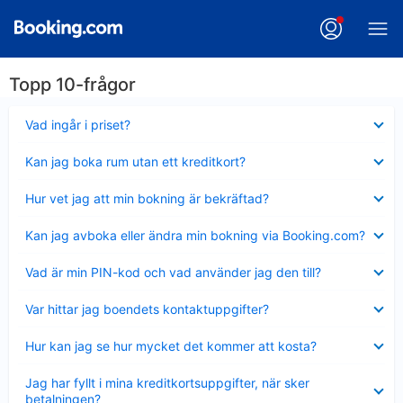
Topp 10-frågor
Visar
Vad ingår i priset?
mindre
Visar
Kan jag boka rum utan ett kreditkort?
mindre
Visar
Hur vet jag att min bokning är bekräftad?
mindre
Visar
Kan jag avboka eller ändra min bokning via Booking.com?
mindre
Visar
Vad är min PIN-kod och vad använder jag den till?
mindre
Visar
Var hittar jag boendets kontaktuppgifter?
mindre
Visar
Hur kan jag se hur mycket det kommer att kosta?
mindre
Visar
Jag har fyllt i mina kreditkortsuppgifter, när sker
mindre
betalningen?