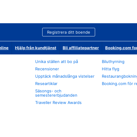
Registrera ditt boende
nline
Hjälp från kundtjänst
Bli affiliatepartner
Booking.com fo
Unika ställen att bo på
Biluthyrning
Recensioner
Hitta flyg
Upptäck månadslånga vistelser
Restaurangboknin
Researtiklar
Booking.com för r
Säsongs- och
semestererbjudanden
Traveller Review Awards