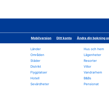
Mobilversion
Ditt konto
Ändra din bokning o
Länder
Hus och hem
Områden
Lägenheter
Städer
Resorter
Distrikt
Villor
Flygplatser
Vandrarhem
Hotell
B&Bs
Sevärdheter
Pensionat