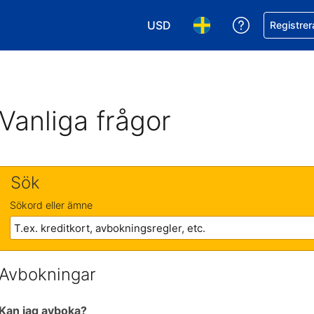
USD
Få hjälp me
Registrer
Välj valuta. Din nuvarande valu
Välj språk. Ditt nuvar
Vanliga frågor
Sök
Sökord eller ämne
Avbokningar
Kan jag avboka?