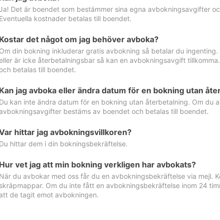
Ja! Det är boendet som bestämmer sina egna avbokningsavgifter och 
Eventuella kostnader betalas till boendet.
Kostar det något om jag behöver avboka?
Om din bokning inkluderar gratis avbokning så betalar du ingenting
eller är icke återbetalningsbar så kan en avbokningsavgift tillkom
och betalas till boendet.
Kan jag avboka eller ändra datum för en bokning utan åte
Du kan inte ändra datum för en bokning utan återbetalning. Om du a
avbokningsavgifter bestäms av boendet och betalas till boendet.
Var hittar jag avbokningsvillkoren?
Du hittar dem i din bokningsbekräftelse.
Hur vet jag att min bokning verkligen har avbokats?
När du avbokar med oss får du en avbokningsbekräftelse via mejl. Ko
skräpmappar. Om du inte fått en avbokningsbekräftelse inom 24 timm
att de tagit emot avbokningen.