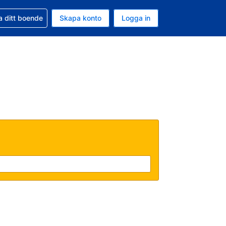
d din bokning
a ditt boende
Skapa konto
Logga in
ta är Amerikanska dollar
ande språk är Svenska