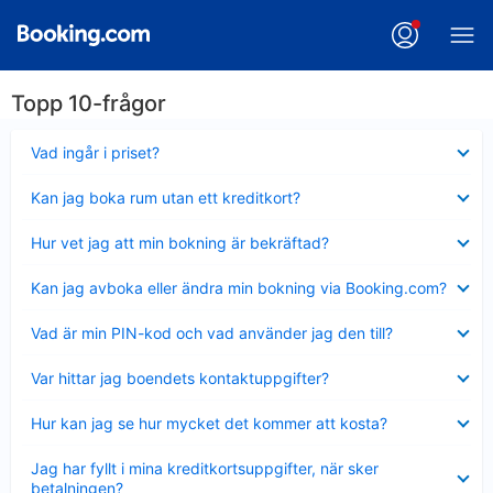
Topp 10-frågor
Visar
Vad ingår i priset?
mindre
Visar
Kan jag boka rum utan ett kreditkort?
mindre
Visar
Hur vet jag att min bokning är bekräftad?
mindre
Visar
Kan jag avboka eller ändra min bokning via Booking.com?
mindre
Visar
Vad är min PIN-kod och vad använder jag den till?
mindre
Visar
Var hittar jag boendets kontaktuppgifter?
mindre
Visar
Hur kan jag se hur mycket det kommer att kosta?
mindre
Visar
Jag har fyllt i mina kreditkortsuppgifter, när sker
mindre
betalningen?