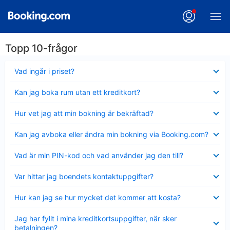
Topp 10-frågor
Visar
Vad ingår i priset?
mindre
Visar
Kan jag boka rum utan ett kreditkort?
mindre
Visar
Hur vet jag att min bokning är bekräftad?
mindre
Visar
Kan jag avboka eller ändra min bokning via Booking.com?
mindre
Visar
Vad är min PIN-kod och vad använder jag den till?
mindre
Visar
Var hittar jag boendets kontaktuppgifter?
mindre
Visar
Hur kan jag se hur mycket det kommer att kosta?
mindre
Visar
Jag har fyllt i mina kreditkortsuppgifter, när sker
mindre
betalningen?