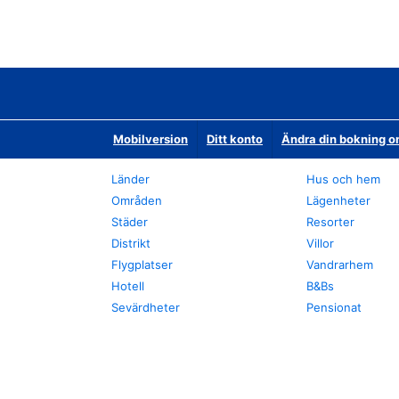
Mobilversion
Ditt konto
Ändra din bokning o
Länder
Hus och hem
Områden
Lägenheter
Städer
Resorter
Distrikt
Villor
Flygplatser
Vandrarhem
Hotell
B&Bs
Sevärdheter
Pensionat