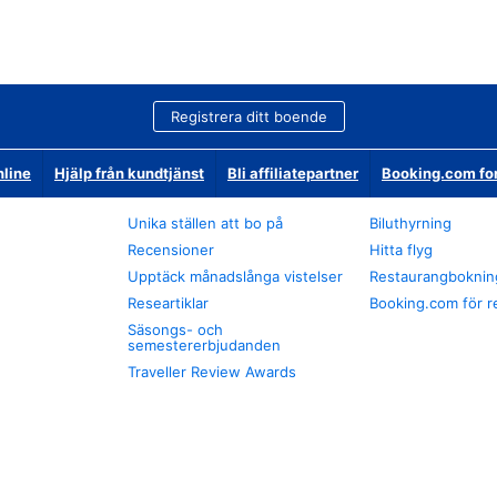
Registrera ditt boende
nline
Hjälp från kundtjänst
Bli affiliatepartner
Booking.com fo
Unika ställen att bo på
Biluthyrning
Recensioner
Hitta flyg
Upptäck månadslånga vistelser
Restaurangboknin
Researtiklar
Booking.com för r
Säsongs- och
semestererbjudanden
Traveller Review Awards