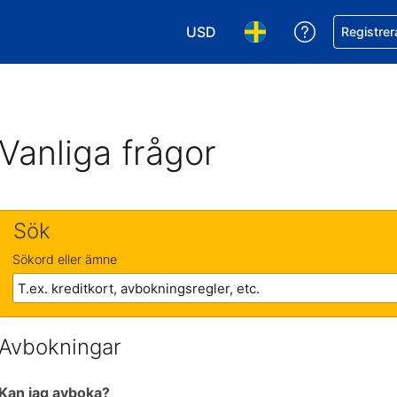
USD
Få hjälp me
Registrer
Välj valuta. Din nuvarande valu
Välj språk. Ditt nuvar
Vanliga frågor
Sök
Sökord eller ämne
Avbokningar
Kan jag avboka?