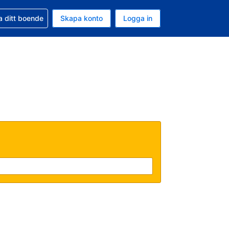
d din bokning
a ditt boende
Skapa konto
Logga in
ta är Amerikanska dollar
ande språk är Svenska