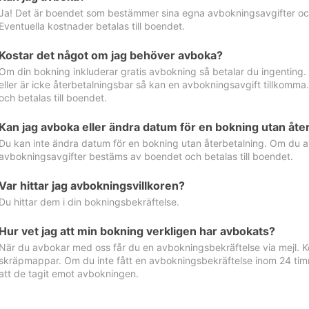
Ja! Det är boendet som bestämmer sina egna avbokningsavgifter och 
Eventuella kostnader betalas till boendet.
Kostar det något om jag behöver avboka?
Om din bokning inkluderar gratis avbokning så betalar du ingenting
eller är icke återbetalningsbar så kan en avbokningsavgift tillkom
och betalas till boendet.
Kan jag avboka eller ändra datum för en bokning utan åte
Du kan inte ändra datum för en bokning utan återbetalning. Om du a
avbokningsavgifter bestäms av boendet och betalas till boendet.
Var hittar jag avbokningsvillkoren?
Du hittar dem i din bokningsbekräftelse.
Hur vet jag att min bokning verkligen har avbokats?
När du avbokar med oss får du en avbokningsbekräftelse via mejl. Ko
skräpmappar. Om du inte fått en avbokningsbekräftelse inom 24 timm
att de tagit emot avbokningen.