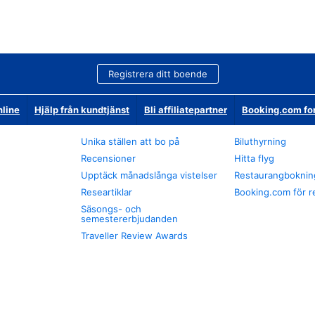
Registrera ditt boende
nline
Hjälp från kundtjänst
Bli affiliatepartner
Booking.com fo
Unika ställen att bo på
Biluthyrning
Recensioner
Hitta flyg
Upptäck månadslånga vistelser
Restaurangboknin
Researtiklar
Booking.com för r
Säsongs- och
semestererbjudanden
Traveller Review Awards