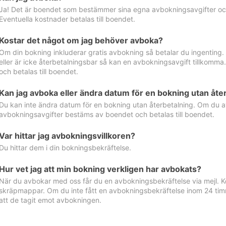
Ja! Det är boendet som bestämmer sina egna avbokningsavgifter och 
Eventuella kostnader betalas till boendet.
Kostar det något om jag behöver avboka?
Om din bokning inkluderar gratis avbokning så betalar du ingenting
eller är icke återbetalningsbar så kan en avbokningsavgift tillkom
och betalas till boendet.
Kan jag avboka eller ändra datum för en bokning utan åte
Du kan inte ändra datum för en bokning utan återbetalning. Om du a
avbokningsavgifter bestäms av boendet och betalas till boendet.
Var hittar jag avbokningsvillkoren?
Du hittar dem i din bokningsbekräftelse.
Hur vet jag att min bokning verkligen har avbokats?
När du avbokar med oss får du en avbokningsbekräftelse via mejl. Ko
skräpmappar. Om du inte fått en avbokningsbekräftelse inom 24 timm
att de tagit emot avbokningen.