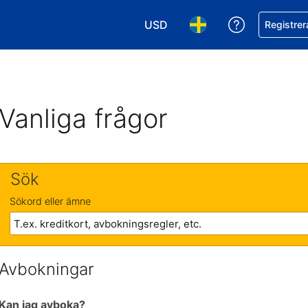
USD
Få hjälp me
Registrer
Välj valuta. Din nuvarande valu
Välj språk. Ditt nuvar
Vanliga frågor
Sök
Sökord eller ämne
Avbokningar
Kan jag avboka?