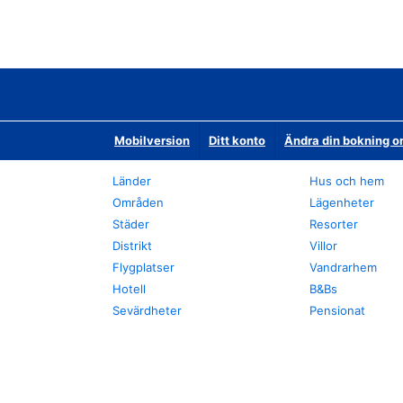
Mobilversion
Ditt konto
Ändra din bokning o
Länder
Hus och hem
Områden
Lägenheter
Städer
Resorter
Distrikt
Villor
Flygplatser
Vandrarhem
Hotell
B&Bs
Sevärdheter
Pensionat