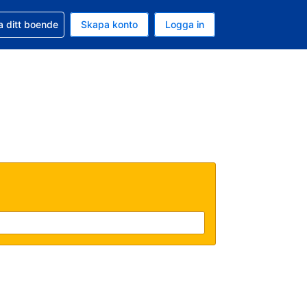
d din bokning
a ditt boende
Skapa konto
Logga in
ta är Amerikanska dollar
ande språk är Svenska