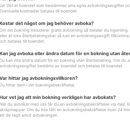
Ja! Det är boendet som bestämmer sina egna avbokningsavgifter och 
Eventuella kostnader betalas till boendet.
Kostar det något om jag behöver avboka?
Om din bokning inkluderar gratis avbokning så betalar du ingenting
eller är icke återbetalningsbar så kan en avbokningsavgift tillkom
och betalas till boendet.
Kan jag avboka eller ändra datum för en bokning utan åte
Du kan inte ändra datum för en bokning utan återbetalning. Om du a
avbokningsavgifter bestäms av boendet och betalas till boendet.
Var hittar jag avbokningsvillkoren?
Du hittar dem i din bokningsbekräftelse.
Hur vet jag att min bokning verkligen har avbokats?
När du avbokar med oss får du en avbokningsbekräftelse via mejl. Ko
skräpmappar. Om du inte fått en avbokningsbekräftelse inom 24 timm
att de tagit emot avbokningen.