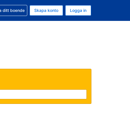
d din bokning
a ditt boende
Skapa konto
Logga in
ta är Amerikanska dollar
ande språk är Svenska