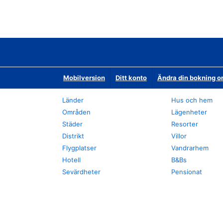
Mobilversion
Ditt konto
Ändra din bokning o
Länder
Hus och hem
Områden
Lägenheter
Städer
Resorter
Distrikt
Villor
Flygplatser
Vandrarhem
Hotell
B&Bs
Sevärdheter
Pensionat