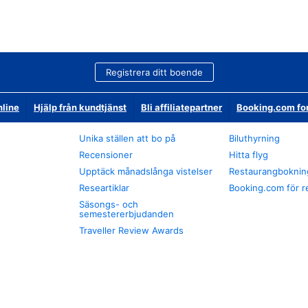
Registrera ditt boende
nline
Hjälp från kundtjänst
Bli affiliatepartner
Booking.com fo
Unika ställen att bo på
Biluthyrning
Recensioner
Hitta flyg
Upptäck månadslånga vistelser
Restaurangboknin
Researtiklar
Booking.com för r
Säsongs- och
semestererbjudanden
Traveller Review Awards