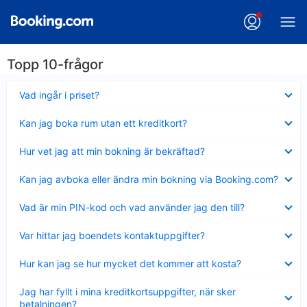
Topp 10-frågor
Visar
Vad ingår i priset?
mindre
Visar
Kan jag boka rum utan ett kreditkort?
mindre
Visar
Hur vet jag att min bokning är bekräftad?
mindre
Visar
Kan jag avboka eller ändra min bokning via Booking.com?
mindre
Visar
Vad är min PIN-kod och vad använder jag den till?
mindre
Visar
Var hittar jag boendets kontaktuppgifter?
mindre
Visar
Hur kan jag se hur mycket det kommer att kosta?
mindre
Visar
Jag har fyllt i mina kreditkortsuppgifter, när sker
mindre
betalningen?