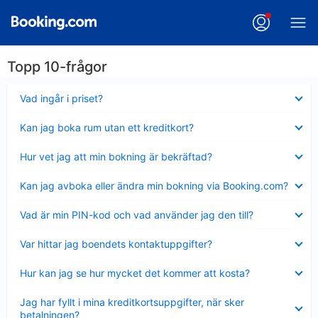
Topp 10-frågor
Visar
Vad ingår i priset?
mindre
Visar
Kan jag boka rum utan ett kreditkort?
mindre
Visar
Hur vet jag att min bokning är bekräftad?
mindre
Visar
Kan jag avboka eller ändra min bokning via Booking.com?
mindre
Visar
Vad är min PIN-kod och vad använder jag den till?
mindre
Visar
Var hittar jag boendets kontaktuppgifter?
mindre
Visar
Hur kan jag se hur mycket det kommer att kosta?
mindre
Visar
Jag har fyllt i mina kreditkortsuppgifter, när sker
mindre
betalningen?