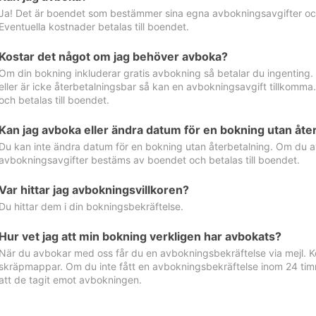
Ja! Det är boendet som bestämmer sina egna avbokningsavgifter och 
Eventuella kostnader betalas till boendet.
Kostar det något om jag behöver avboka?
Om din bokning inkluderar gratis avbokning så betalar du ingenting
eller är icke återbetalningsbar så kan en avbokningsavgift tillkom
och betalas till boendet.
Kan jag avboka eller ändra datum för en bokning utan åte
Du kan inte ändra datum för en bokning utan återbetalning. Om du a
avbokningsavgifter bestäms av boendet och betalas till boendet.
Var hittar jag avbokningsvillkoren?
Du hittar dem i din bokningsbekräftelse.
Hur vet jag att min bokning verkligen har avbokats?
När du avbokar med oss får du en avbokningsbekräftelse via mejl. Ko
skräpmappar. Om du inte fått en avbokningsbekräftelse inom 24 timm
att de tagit emot avbokningen.