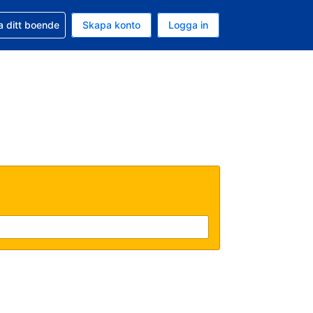
d din bokning
a ditt boende
Skapa konto
Logga in
uta är Svenska kronor
ande språk är Svenska