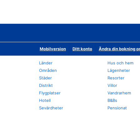
Mobilversion
Ditt konto
Ändra din bokning o
Länder
Hus och hem
Områden
Lägenheter
Städer
Resorter
Distrikt
Villor
Flygplatser
Vandrarhem
Hotell
B&Bs
Sevärdheter
Pensionat