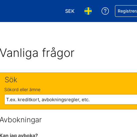
SEK
Få hjälp me
Registrer
Välj valuta. Din nuvarande val
Välj språk. Ditt nuvar
Vanliga frågor
Sök
Sökord eller ämne
Avbokningar
Kan jag avboka?