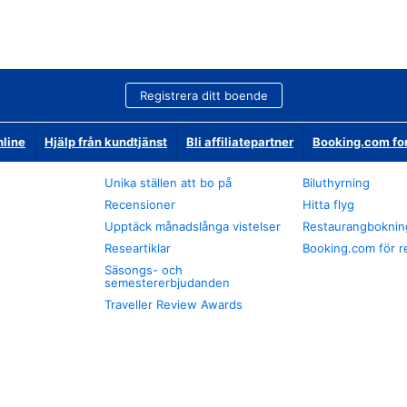
Registrera ditt boende
nline
Hjälp från kundtjänst
Bli affiliatepartner
Booking.com fo
Unika ställen att bo på
Biluthyrning
Recensioner
Hitta flyg
Upptäck månadslånga vistelser
Restaurangboknin
Researtiklar
Booking.com för r
Säsongs- och
semestererbjudanden
Traveller Review Awards