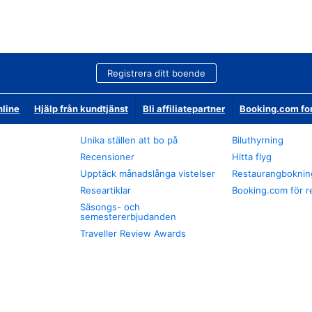
Registrera ditt boende
nline
Hjälp från kundtjänst
Bli affiliatepartner
Booking.com fo
Unika ställen att bo på
Biluthyrning
Recensioner
Hitta flyg
Upptäck månadslånga vistelser
Restaurangboknin
Researtiklar
Booking.com för r
Säsongs- och
semestererbjudanden
Traveller Review Awards