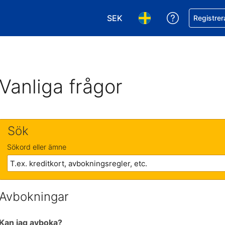
SEK
Få hjälp me
Registrer
Välj valuta. Din nuvarande val
Välj språk. Ditt nuvar
Vanliga frågor
Sök
Sökord eller ämne
Avbokningar
Kan jag avboka?