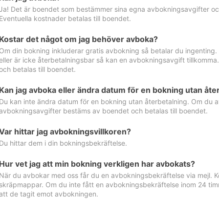
Ja! Det är boendet som bestämmer sina egna avbokningsavgifter och 
Eventuella kostnader betalas till boendet.
Kostar det något om jag behöver avboka?
Om din bokning inkluderar gratis avbokning så betalar du ingenting
eller är icke återbetalningsbar så kan en avbokningsavgift tillkom
och betalas till boendet.
Kan jag avboka eller ändra datum för en bokning utan åte
Du kan inte ändra datum för en bokning utan återbetalning. Om du a
avbokningsavgifter bestäms av boendet och betalas till boendet.
Var hittar jag avbokningsvillkoren?
Du hittar dem i din bokningsbekräftelse.
Hur vet jag att min bokning verkligen har avbokats?
När du avbokar med oss får du en avbokningsbekräftelse via mejl. Ko
skräpmappar. Om du inte fått en avbokningsbekräftelse inom 24 timm
att de tagit emot avbokningen.