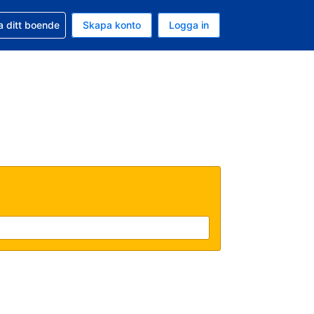
d din bokning
a ditt boende
Skapa konto
Logga in
uta är Svenska kronor
ande språk är Svenska