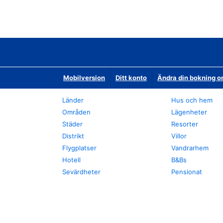
Mobilversion
Ditt konto
Ändra din bokning o
Länder
Hus och hem
Områden
Lägenheter
Städer
Resorter
Distrikt
Villor
Flygplatser
Vandrarhem
Hotell
B&Bs
Sevärdheter
Pensionat