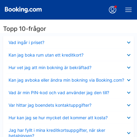
Topp 10-frågor
Visar
Vad ingår i priset?
mindre
Visar
Kan jag boka rum utan ett kreditkort?
mindre
Visar
Hur vet jag att min bokning är bekräftad?
mindre
Visar
Kan jag avboka eller ändra min bokning via Booking.com?
mindre
Visar
Vad är min PIN-kod och vad använder jag den till?
mindre
Visar
Var hittar jag boendets kontaktuppgifter?
mindre
Visar
Hur kan jag se hur mycket det kommer att kosta?
mindre
Visar
Jag har fyllt i mina kreditkortsuppgifter, när sker
mindre
betalningen?